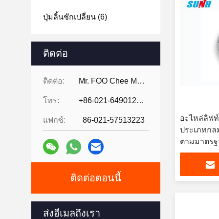
ปุ่มลิ้นชักเปลี่ยน
(6)
ติดต่อ
ติดต่อ:
Mr. FOO Chee Meng
โทร:
+86-021-64901255-802
อะไหล่ลิฟท
แฟกซ์:
86-021-57513223
ประเภทกล
ตามมาตรฐ
ติดต่อตอนนี้
ส่งอีเมลถึงเรา