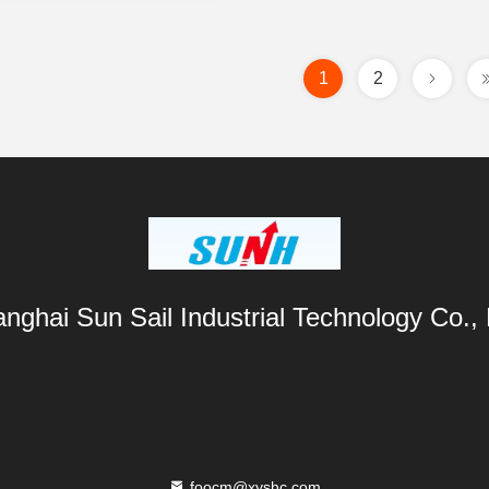
1
2
nghai Sun Sail Industrial Technology Co., 
foocm@xyshc.com