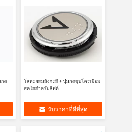
่มกด
โลหะผสมสังกะสี + ปุ่มกดชุบโครเมียม
สดใสสำหรับลิฟต์
รับราคาที่ดีที่สุด