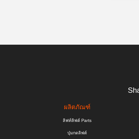
Sha
ผลิตภัณฑ์
ลิฟท์ลิฟต์ Parts
ปุ่มกดลิฟต์